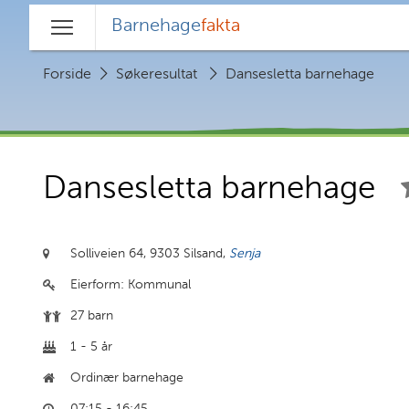
Barnehage
fakta
Hovedmeny
Forside
Søkeresultat
Dansesletta barnehage
Dansesletta barnehage
Solliveien 64,
9303 Silsand,
Senja
Eierform:
Kommunal
27 barn
1 - 5 år
Ordinær barnehage
07:15 - 16:45