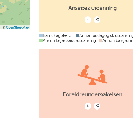
Ansattes utdanning
t
| ©
OpenStreetMap
Barnehagelærer
Annen pedagogisk utdannin
Annen fagarbeiderutdanning
Annen bakgrun
Foreldreundersøkelsen