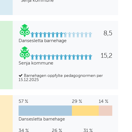
Senja kommune
8,5
Dansesletta barnehage
15,2
Senja kommune
Barnehagen oppfylte pedagognormen per
15.12.2025
57 %
Barnehagelærer
0
Annen
29 %
Barne-
0
Annen
0
Annen
14 %
Annen
%
pedagogisk
og
%
høyere
%
fagarbeiderutd
bakgrunn
utdanning
ungdomsarbeider
utdanning
Dansesletta barnehage
Dansesletta
57
0
29
0
0
14
barnehage
%
%
%
%
%
%
34 %
Barnehagelærer
1
Annen
26 %
Barne-
1
Annen
7
Annen
31 %
Annen