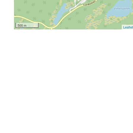
500 m
Leafle