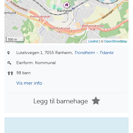
500 m
Leaflet
| ©
OpenStreetMap
Lutelvvegen 1,
7055 Ranheim,
Trondheim - Tråante
Eierform:
Kommunal
98 barn
Vis mer info
Legg til barnehage