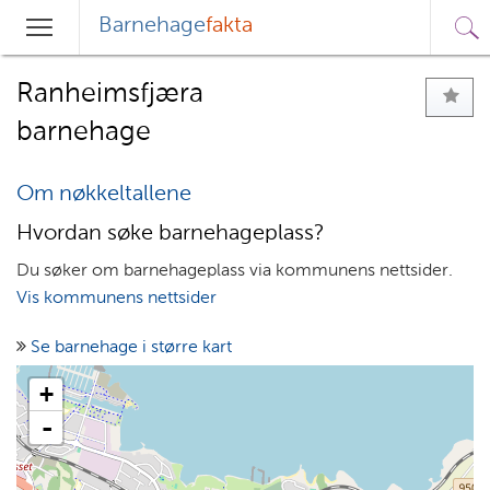
Barnehage
fakta
Sø
Hovedmeny
Søk
Ranheimsfjæra
barnehage
Om nøkkeltallene
Hvordan søke barnehageplass?
Du søker om barnehageplass via kommunens nettsider.
Vis kommunens nettsider
Se barnehage i større kart
+
-