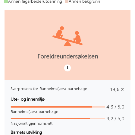
Annen fagarbeiderutdanning
Annen bakgrunn
har
utdanning
ungdomsarbeider
utdanning
Foreldreundersøkelsen
Svarprosent for Ranheimsfjæra barnehage
19,6 %
Ute- og innemiljø
4,3
/ 5,0
Ranheimsfjæra barnehage
4,2
/ 5,0
Nasjonalt gjennomsnitt
Barnets utvikling