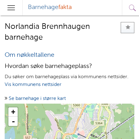
Barnehage
fakta
Sø
Hovedmeny
Søk
Norlandia Brennhaugen
barnehage
Om nøkkeltallene
Hvordan søke barnehageplass?
Du søker om barnehageplass via kommunens nettsider.
Vis kommunens nettsider
Se barnehage i større kart
+
-