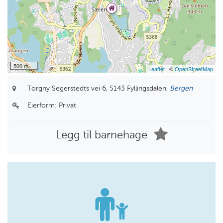
500 m
Leaflet
| ©
OpenStreetMap
Torgny Segerstedts vei 6,
5143 Fyllingsdalen,
Bergen
Eierform:
Privat
Legg til barnehage