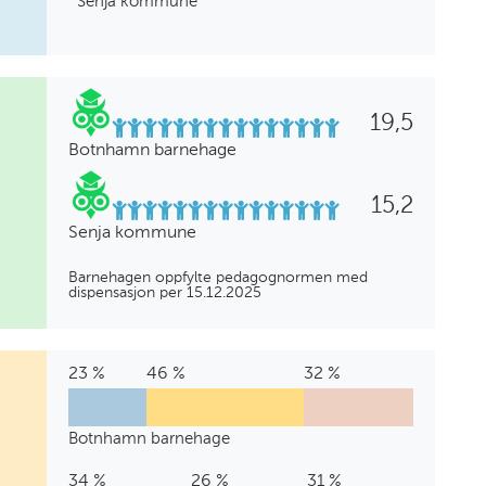
Senja kommune
19,5
Botnhamn barnehage
15,2
Senja kommune
Barnehagen oppfylte pedagognormen med
dispensasjon per 15.12.2025
23 %
Barnehagelærer
0
Annen
46 %
Barne-
0
Annen
0
Annen
32 %
Annen
%
pedagogisk
og
%
høyere
%
fagarbeiderutdanning
bakgrunn
utdanning
ungdomsarbeider
utdanning
Botnhamn barnehage
Botnhamn
23
0
46
0
0
32
barnehage
%
%
%
%
%
%
34 %
Barnehagelærer
1
Annen
26 %
Barne-
1
Annen
7
Annen
31 %
Annen