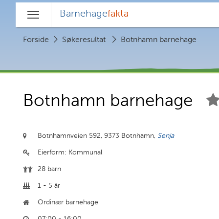
Barnehage
fakta
Hovedmeny
Forside
Søkeresultat
Botnhamn barnehage
Botnhamn barnehage
Botnhamnveien 592,
9373 Botnhamn,
Senja
Eierform:
Kommunal
28 barn
1 - 5 år
Ordinær barnehage
07:00 - 16:00