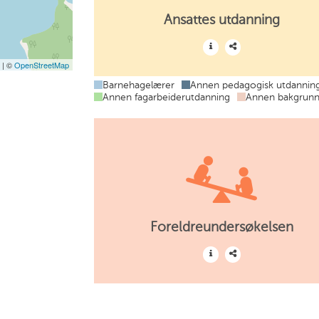
Ansattes utdanning
t
| ©
OpenStreetMap
Barnehagelærer
Annen pedagogisk utdannin
Annen fagarbeiderutdanning
Annen bakgrun
Foreldreundersøkelsen