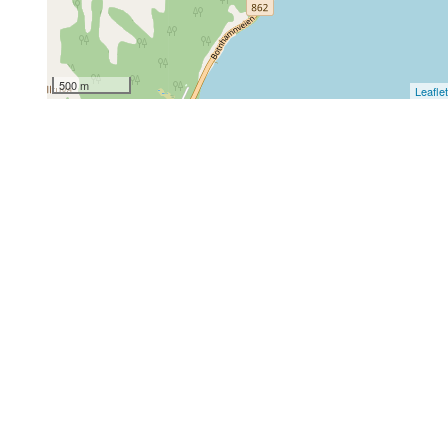
500 m
Leafle