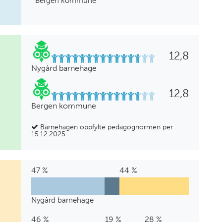
Bergen kommune
12,8
Nygård barnehage
12,8
Bergen kommune
Barnehagen oppfylte pedagognormen per
15.12.2025
47 %
Barnehagelærer
9
Annen
44 %
Barne-
0
Annen
0
Annen
0
Annen
%
pedagogisk
og
%
høyere
%
fagarbei
%
bakgrunn
utdanning
ungdomsarbeider
utdannin
Nygård barnehage
Nygård
47
9
44
0
0
0
barnehage
%
%
%
%
%
%
46 %
Barnehagelærer
1
Annen
19 %
Barne-
2
Annen
4
Annen
28 %
Annen