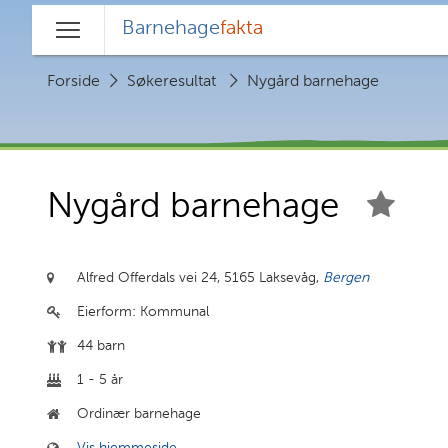
Barnehage
fakta
Hovedmeny
Forside
Søkeresultat
Nygård barnehage
Nygård barnehage
Alfred Offerdals vei 24,
5165 Laksevåg,
Bergen
Eierform:
Kommunal
44 barn
1 - 5 år
Ordinær barnehage
Vis hjemmeside