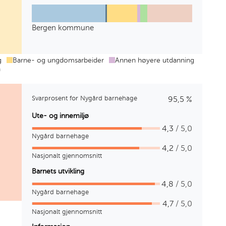
har
Barnehagelærer
Annen
Barne-
Annen
Annen
Annen
%
pedagogisk
og
%
høyere
%
fagarbeiderutdanning
bakgrunn
utdanning
ungdomsarbeider
utdanning
pedagogisk
og
høyere
fagarbeiderutdanning
bakgrunn
utdanning
ungdomsarbeider
utdanning
Bergen kommune
Bergen
46
1
19
2
4
28
kommune
%
%
%
%
%
%
har
Barnehagelærer
Annen
Barne-
Annen
Annen
Annen
g
Barne- og ungdomsarbeider
Annen høyere utdanning
pedagogisk
og
høyere
fagarbeiderutdanning
bakgrunn
n
utdanning
ungdomsarbeider
utdanning
Svarprosent for Nygård barnehage
95,5 %
Ute- og innemiljø
4,3
/ 5,0
Nygård barnehage
4,2
/ 5,0
Nasjonalt gjennomsnitt
Barnets utvikling
4,8
/ 5,0
Nygård barnehage
4,7
/ 5,0
Nasjonalt gjennomsnitt