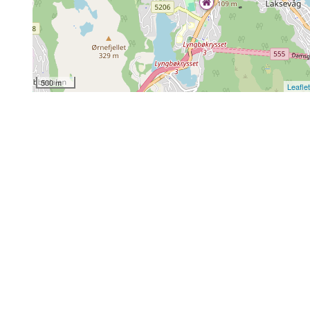
500 m
Leafle