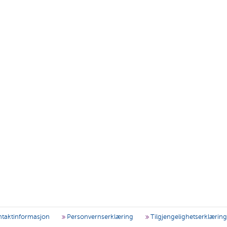
taktinformasjon
Personvernserklæring
Tilgjengelighetserklærin