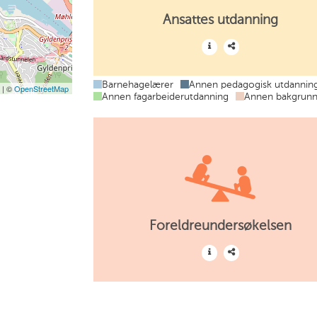
Ansattes utdanning
Barnehagelærer
Annen pedagogisk utdannin
t
| ©
OpenStreetMap
Annen fagarbeiderutdanning
Annen bakgrun
Foreldreundersøkelsen