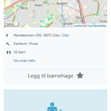
500 m
Leaflet
| ©
OpenStreetMap
Maridalsveien 292,
0872 Oslo,
Oslo
Eierform:
Privat
32 barn
Vis mer info
Legg til barnehage