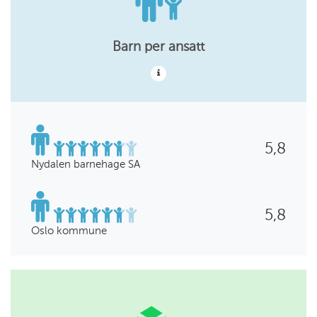
Barn per ansatt
5,8
Nydalen barnehage SA
5,8
Oslo kommune