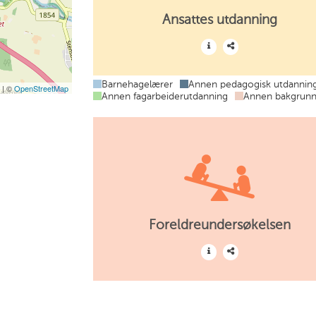
Ansattes utdanning
Barnehagelærer
Annen pedagogisk utdannin
t
| ©
OpenStreetMap
Annen fagarbeiderutdanning
Annen bakgrun
Foreldreundersøkelsen