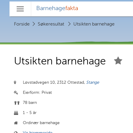
Barnehage
fakta
Hovedmeny
Forside
Søkeresultat
Utsikten barnehage
Utsikten barnehage
Løvstadvegen 10,
2312 Ottestad,
Stange
Eierform:
Privat
78 barn
1 - 5 år
Ordinær barnehage
Vis hjemmeside