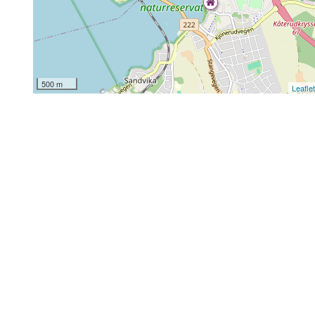
500 m
Leafle