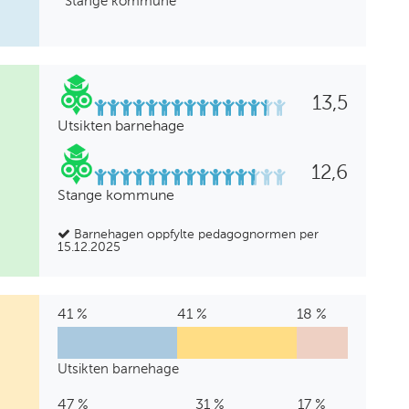
Stange kommune
13,5
Utsikten barnehage
12,6
Stange kommune
Barnehagen oppfylte pedagognormen per
15.12.2025
41 %
Barnehagelærer
0
Annen
41 %
Barne-
0
Annen
0
Annen
18 %
Annen
%
pedagogisk
og
%
høyere
%
fagarbeiderutdan
bakgrunn
utdanning
ungdomsarbeider
utdanning
Utsikten barnehage
Utsikten
41
0
41
0
0
18
barnehage
%
%
%
%
%
%
47 %
Barnehagelærer
1
Annen
31 %
Barne-
2
Annen
2
Annen
17 %
Annen