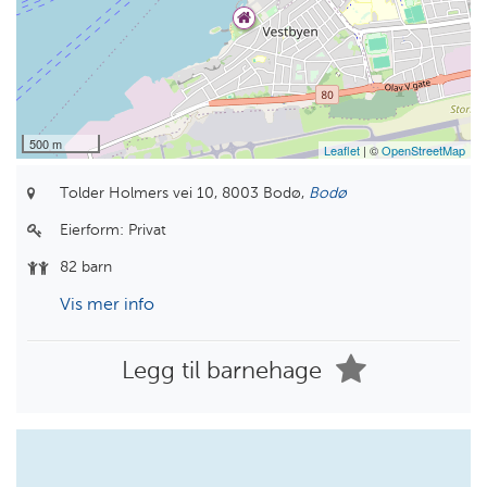
500 m
Leaflet
| ©
OpenStreetMap
Tolder Holmers vei 10,
8003 Bodø,
Bodø
Eierform:
Privat
82 barn
Vis mer info
Legg til barnehage