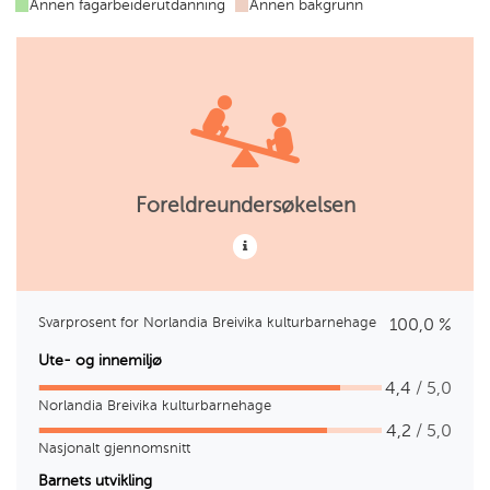
Annen fagarbeiderutdanning
Annen bakgrunn
utdanning
ungdomsarbeider
utdanning
Foreldreundersøkelsen
Svarprosent for Norlandia Breivika kulturbarnehage
100,0 %
Ute- og innemiljø
4,4
/ 5,0
Norlandia Breivika kulturbarnehage
4,2
/ 5,0
Nasjonalt gjennomsnitt
Barnets utvikling