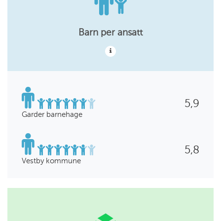
Barn per ansatt
5,9
Garder barnehage
5,8
Vestby kommune