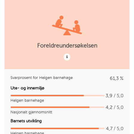
Foreldreundersøkelsen
Svarprosent for Helgen barnehage
61,3 %
Ute- og innemiljø
3,9
/ 5,0
Helgen barnehage
4,2
/ 5,0
Nasjonalt gjennomsnitt
Barnets utvikling
4,7
/ 5,0
Helgen barnehage