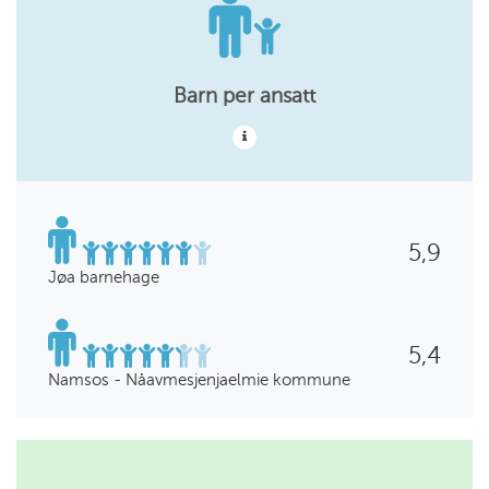
Barn per ansatt
5,9
Jøa barnehage
5,4
Namsos - Nåavmesjenjaelmie kommune