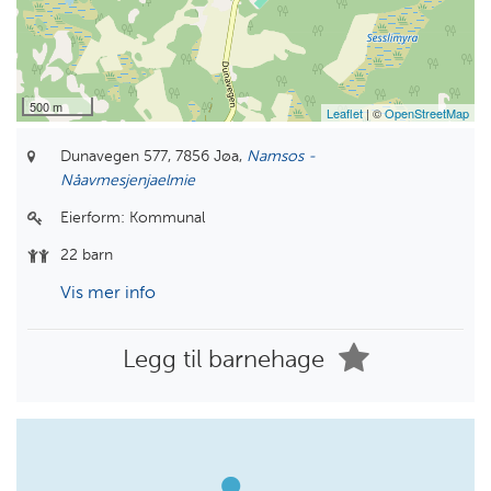
500 m
Leaflet
| ©
OpenStreetMap
Dunavegen 577,
7856 Jøa,
Namsos -
Nåavmesjenjaelmie
Eierform:
Kommunal
22 barn
Vis mer info
Legg til barnehage