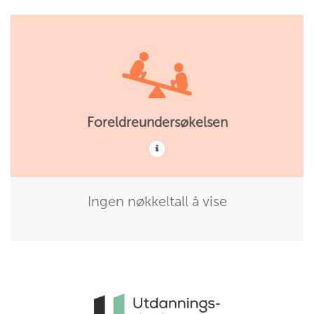
har
utdanning
ungdomsarbeider
utdanning
Foreldreundersøkelsen
Ingen nøkkeltall å vise