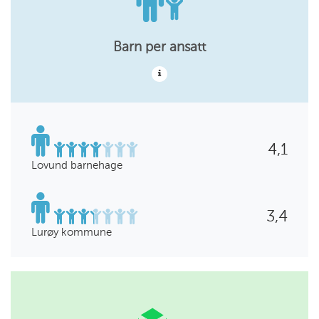
Barn per ansatt
4,1
Lovund barnehage
3,4
Lurøy kommune