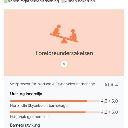
Annen fagarbeiderutdanning
Annen bakgrunn
utdanning
ungdomsarbeider
utdanning
Foreldreundersøkelsen
Svarprosent for Norlandia Skyttelveien barnehage
61,8 %
Ute- og innemiljø
4,3
/ 5,0
Norlandia Skyttelveien barnehage
4,2
/ 5,0
Nasjonalt gjennomsnitt
Barnets utvikling