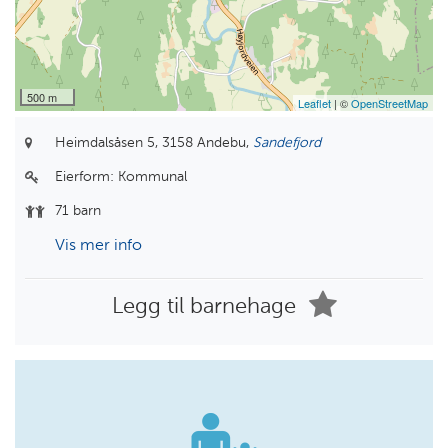
500 m
Leaflet
| ©
OpenStreetMap
Heimdalsåsen 5,
3158 Andebu,
Sandefjord
Eierform:
Kommunal
71 barn
Vis mer info
Legg til barnehage