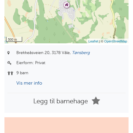
500 m
Leaflet
| ©
OpenStreetMap
Brekkeåsveien 20,
3178 Våle,
Tønsberg
Eierform:
Privat
9 barn
Vis mer info
Legg til barnehage