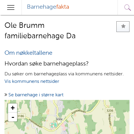
Barnehage
fakta
Sø
Hovedmeny
Søk
Ole Brumm
familiebarnehage Da
Om nøkkeltallene
Hvordan søke barnehageplass?
Du søker om barnehageplass via kommunens nettsider.
Vis kommunens nettsider
Se barnehage i større kart
+
-