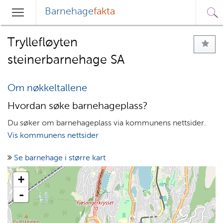
Barnehage
fakta
Sø
Hovedmeny
Søk
Tryllefløyten
steinerbarnehage SA
Om nøkkeltallene
Hvordan søke barnehageplass?
Du søker om barnehageplass via kommunens nettsider.
Vis kommunens nettsider
Se barnehage i større kart
+
-