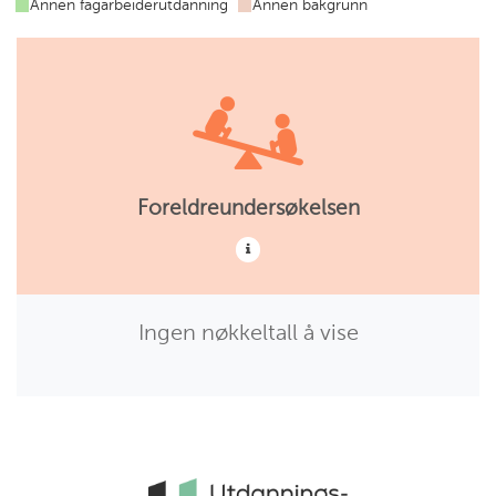
Annen fagarbeiderutdanning
Annen bakgrunn
utdanning
ungdomsarbeider
utdanning
Foreldreundersøkelsen
Ingen nøkkeltall å vise