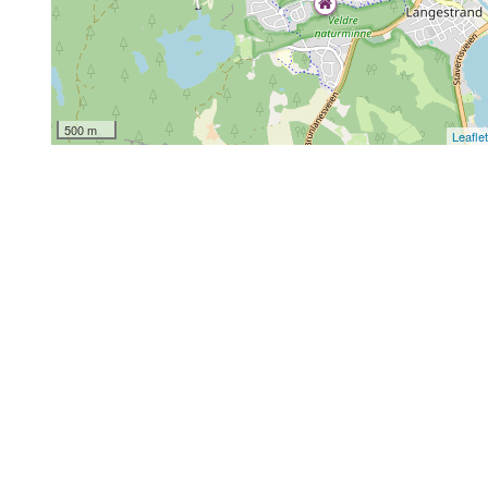
500 m
Leafle