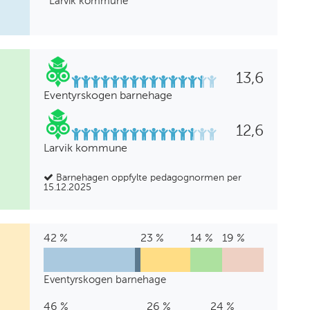
Larvik kommune
13,6
Eventyrskogen barnehage
12,6
Larvik kommune
Barnehagen oppfylte pedagognormen per
15.12.2025
42 %
Barnehagelærer
3
Annen
23 %
Barne-
0
Annen
14 %
Annen
19 %
Annen
%
pedagogisk
og
%
høyere
fagarbeiderutdanning
bakgrunn
utdanning
ungdomsarbeider
utdanning
Eventyrskogen barnehage
Eventyrskogen
42
3
23
0
14
19
barnehage
%
%
%
%
%
%
46 %
Barnehagelærer
1
Annen
26 %
Barne-
0
Annen
3
Annen
24 %
Annen