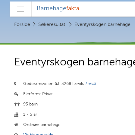
Barnehage
fakta
Hovedmeny
Forside
Søkeresultat
Eventyrskogen barnehage
Eventyrskogen barnehag
Geiteramsveien 63,
3268 Larvik,
Larvik
Eierform:
Privat
93 barn
1 - 5 år
Ordinær barnehage
Vis hjemmeside