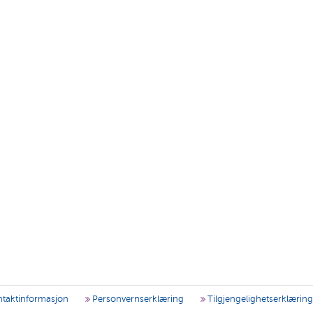
taktinformasjon
Personvernserklæring
Tilgjengelighetserklærin