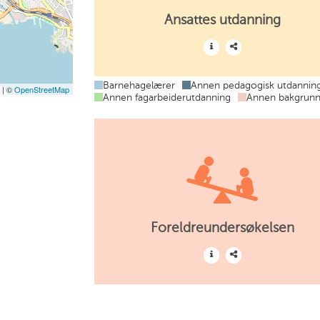
Ansattes utdanning
Barnehagelærer
Annen pedagogisk utdannin
t
| ©
OpenStreetMap
Annen fagarbeiderutdanning
Annen bakgrun
Foreldreundersøkelsen