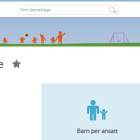
Søk
e
Barn per ansatt