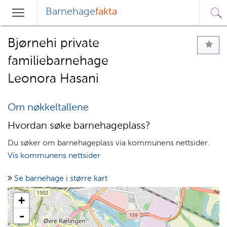
Barnehage
fakta
Sø
Hovedmeny
Søk
Bjørnehi private
familiebarnehage
Leonora Hasani
Om nøkkeltallene
Hvordan søke barnehageplass?
Du søker om barnehageplass via kommunens nettsider.
Vis kommunens nettsider
Se barnehage i større kart
+
-