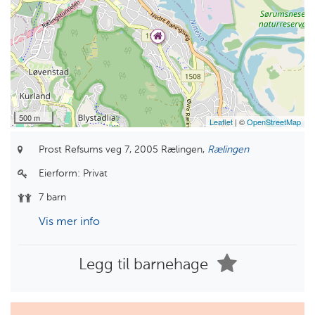
500 m
Leaflet
| ©
OpenStreetMap
Prost Refsums veg 7,
2005 Rælingen,
Rælingen
Eierform:
Privat
7 barn
Vis mer info
Legg til barnehage