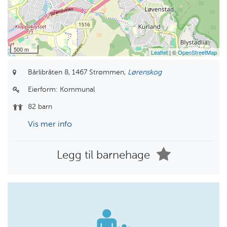
500 m
Leaflet
| ©
OpenStreetMap
Bårlibråten 8,
1467 Strømmen,
Lørenskog
Eierform:
Kommunal
82 barn
Vis mer info
Legg til barnehage