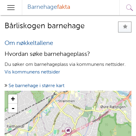
Barnehage
fakta
Sø
Hovedmeny
Søk
Bårliskogen barnehage
Om nøkkeltallene
Hvordan søke barnehageplass?
Du søker om barnehageplass via kommunens nettsider.
Vis kommunens nettsider
Se barnehage i større kart
+
-