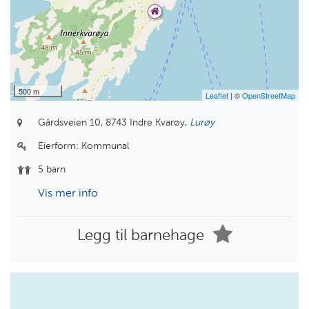
500 m
Leaflet
| ©
OpenStreetMap
Gårdsveien 10,
8743 Indre Kvarøy,
Lurøy
Eierform:
Kommunal
5 barn
Vis mer info
Legg til barnehage