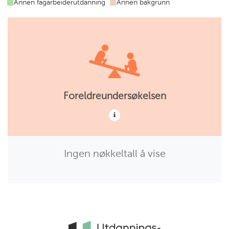
Annen fagarbeiderutdanning
Annen bakgrunn
utdanning
ungdomsarbeider
utdanning
Foreldreundersøkelsen
Ingen nøkkeltall å vise