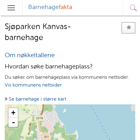
Barnehage
fakta
Sø
Hovedmeny
Søk
Sjøparken Kanvas-
barnehage
Om nøkkeltallene
Hvordan søke barnehageplass?
Du søker om barnehageplass via kommunens nettsider.
Vis kommunens nettsider
Se barnehage i større kart
+
-