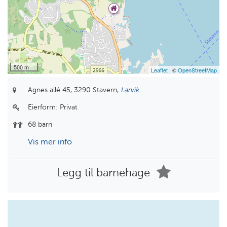
500 m
Leaflet
| ©
OpenStreetMap
Agnes allé 45,
3290 Stavern,
Larvik
Eierform:
Privat
68 barn
Vis mer info
Legg til barnehage