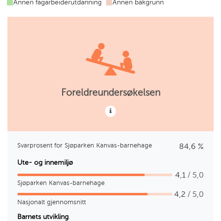
Annen fagarbeiderutdanning
Annen bakgrunn
utdanning
ungdomsarbeider
utdanning
Foreldreundersøkelsen
Svarprosent for Sjøparken Kanvas-barnehage
84,6 %
Ute- og innemiljø
4,1
/ 5,0
Sjøparken Kanvas-barnehage
4,2
/ 5,0
Nasjonalt gjennomsnitt
Barnets utvikling