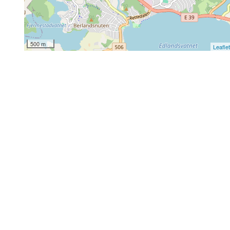
500 m
Leafle