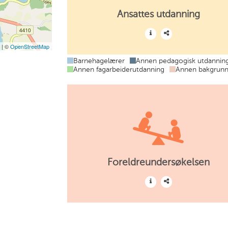
Ansattes utdanning
t
| ©
OpenStreetMap
Barnehagelærer
Annen pedagogisk utdannin
Annen fagarbeiderutdanning
Annen bakgrun
Foreldreundersøkelsen