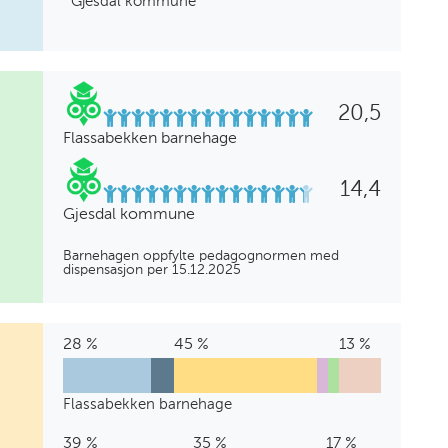
Gjesdal kommune
20,5
Flassabekken barnehage
14,4
Gjesdal kommune
Barnehagen oppfylte pedagognormen med
dispensasjon per 15.12.2025
28 %
Barnehagelærer
7
Annen
45 %
Barne-
4
Annen
4
Annen
13 %
Annen
%
pedagogisk
og
%
høyere
%
fagarbeiderutda
bakgrunn
utdanning
ungdomsarbeider
utdanning
Flassabekken barnehage
Flassabekken
28
7
45
4
4
13
barnehage
%
%
%
%
%
%
39 %
Barnehagelærer
2
Annen
35 %
Barne-
2
Annen
5
Annen
17 %
Annen