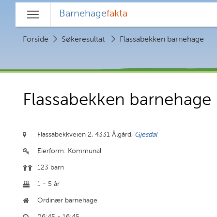
Barnehage
fakta
Hovedmeny
Forside
Søkeresultat
Flassabekken barnehage
Flassabekken barnehage
Flassabekkveien 2,
4331 Ålgård,
Gjesdal
Eierform:
Kommunal
123 barn
1 - 5 år
Ordinær barnehage
06:45 - 16:45