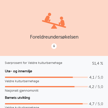
Foreldreundersøkelsen
Svarprosent for Veldre kulturbarnehage
51,4 %
Ute- og innemiljø
4,1
/ 5,0
Veldre kulturbarnehage
4,2
/ 5,0
Nasjonalt gjennomsnitt
Barnets utvikling
4,7
/ 5,0
Veldre kulturbarnehage